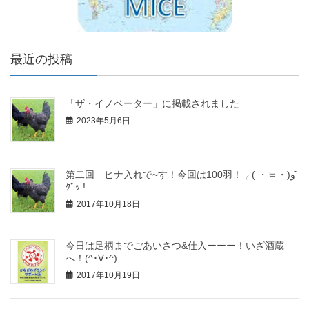
最近の投稿
「ザ・イノベーター」に掲載されました
2023年5月6日
第二回 ヒナ入れで~す！今回は100羽！╭( ・ㅂ・)و ̑̑
ｸﾞｯ !
2017年10月18日
今日は足柄までごあいさつ&仕入ーーー！いざ酒蔵
へ！(^･∀･^)
2017年10月19日