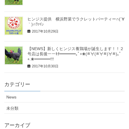
ヒンジス提供 横浜野菜でラクレットパーティー∩(´∀
｀)∩ﾜｧｲ♪
2017年10月29日
【NEWS】新しくヒンジス養鶏場が誕生します！！２
号店は長後ーーｷﾀ━━━━｡ﾟ+❀(≝∀(≝∀≝)∀≝)｡ﾟ
+.❀━━━━!!!
2017年10月30日
カテゴリー
News
未分類
アーカイブ