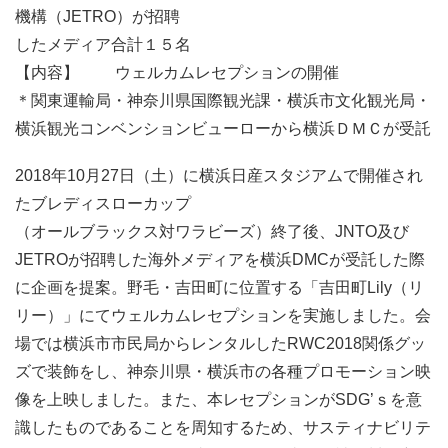
機構（JETRO）が招聘
したメディア合計１５名
【内容】 ウェルカムレセプションの開催
＊関東運輸局・神奈川県国際観光課・横浜市文化観光局・
横浜観光コンベンションビューローから横浜ＤＭＣが受託
2018年10月27日（土）に横浜日産スタジアムで開催され
たブレディスローカップ
（オールブラックス対ワラビーズ）終了後、JNTO及び
JETROが招聘した海外メディアを横浜DMCが受託した際
に企画を提案。野毛・吉田町に位置する「吉田町Lily（リ
リー）」にてウェルカムレセプションを実施しました。会
場では横浜市市民局からレンタルしたRWC2018関係グッ
ズで装飾をし、神奈川県・横浜市の各種プロモーション映
像を上映しました。また、本レセプションがSDG’ｓを意
識したものであることを周知するため、サスティナビリテ