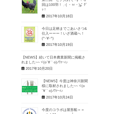
回は100羽！╭( ・ㅂ・)و ̑̑ ｸﾞ
ｯ !
2017年10月18日
今日は足柄までごあいさつ&
仕入ーーー！いざ酒蔵へ！
(^･∀･^)
2017年10月19日
【NEWS】続いて日本農業新聞に掲載さ
れました~~ヾ(o´∀｀o)ﾉﾜｧｰｨ♪
2017年10月20日
【NEWS】今度は神奈川新聞
様に取材されました~~ヾ(o
´∀｀o)ﾉﾜｧｰｨ♪
2017年10月24日
今度のコラボは屋形船＝＝