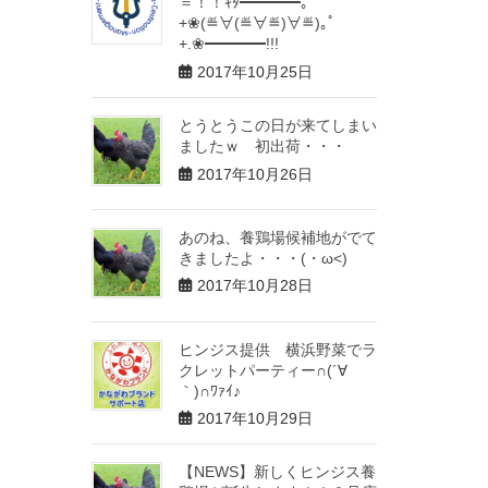
＝！！ｷﾀ━━━━｡ﾟ
+❀(≝∀(≝∀≝)∀≝)｡ﾟ
+.❀━━━━!!!
2017年10月25日
とうとうこの日が来てしまい
ましたｗ 初出荷・・・
2017年10月26日
あのね、養鶏場候補地がでて
きましたよ・・・(・ω<)
2017年10月28日
ヒンジス提供 横浜野菜でラ
クレットパーティー∩(´∀
｀)∩ﾜｧｲ♪
2017年10月29日
【NEWS】新しくヒンジス養