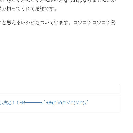
鶏」をたくさんたくさん増やさなければなりません。か
踏み切ってくれて感謝です。
いと思えるレシピもついています。コツコツコツコツ努
！！•ｷﾀ━━━━｡ﾟ+❀(≝∀(≝∀≝)∀≝)｡ﾟ