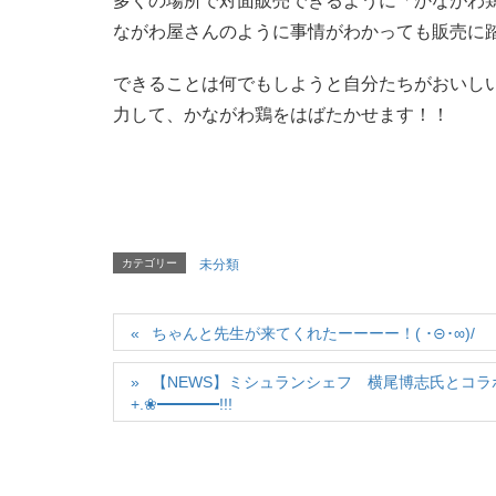
多くの場所で対面販売できるように「かながわ
ながわ屋さんのように事情がわかっても販売に
できることは何でもしようと自分たちがおいし
力して、かながわ鶏をはばたかせます！！
カテゴリー
未分類
ちゃんと先生が来てくれたーーーー！( ･⊝･∞)/
【NEWS】ミシュランシェフ 横尾博志氏とコラボ決定
+.❀━━━━!!!